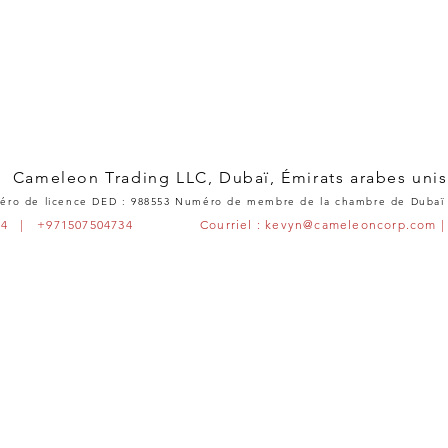
Cameleon Trading LLC, Dubaï, Émirats arabes unis
ro de licence DED : 988553 Numéro de membre de la chambre de Dubaï
74734 | +971507504734 Courriel :
kevyn@cameleoncorp.com