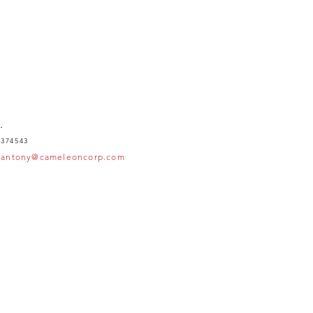
.
 374543
|
antony@cameleoncorp.com