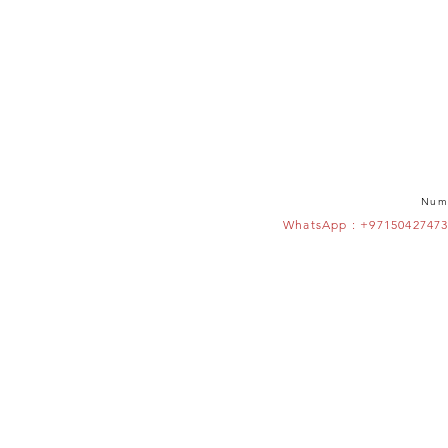
Numé
WhatsApp : +9715042